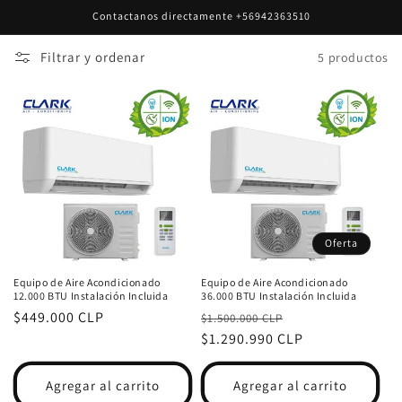
Ir
Contactanos directamente +56942363510
directamente
al contenido
Filtrar y ordenar
5 productos
Oferta
Equipo de Aire Acondicionado
Equipo de Aire Acondicionado
12.000 BTU Instalación Incluida
36.000 BTU Instalación Incluida
Precio
$449.000 CLP
Precio
Precio
$1.500.000 CLP
habitual
habitual
$1.290.990 CLP
de
oferta
Agregar al carrito
Agregar al carrito