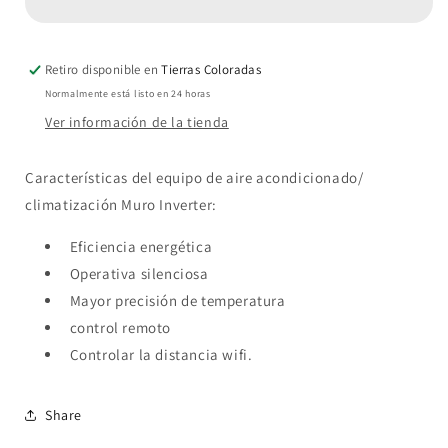
Acondicionado
Acondicionado
Split
Split
Muro
Muro
en
en
Retiro disponible en
Tierras Coloradas
CLARK
CLARK
Normalmente está listo en 24 horas
18000
18000
Ver información de la tienda
BTU
BTU
Instalación
Instalación
no
no
Características del equipo de aire acondicionado/
Incluida
Incluida
climatización Muro Inverter:
Eficiencia energética
Operativa silenciosa
Mayor precisión de temperatura
control remoto
Controlar la distancia wifi.
Share