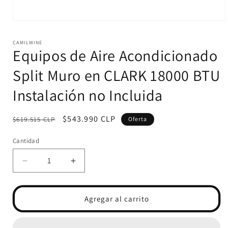
Abrir
elemento
multimedia
CAMILWINE
1
Equipos de Aire Acondicionado
en
una
Split Muro en CLARK 18000 BTU
ventana
modal
Instalación no Incluida
Precio
Precio
$543.990 CLP
$619.515 CLP
Oferta
habitual
de
Cantidad
oferta
Reducir
Aumentar
cantidad
cantidad
para
para
Equipos
Equipos
Agregar al carrito
de
de
Aire
Aire