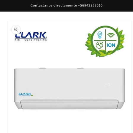
Ir
Contactanos directamente +56942363510
directamente
al contenido
Ir
directamente
a la
información
del producto